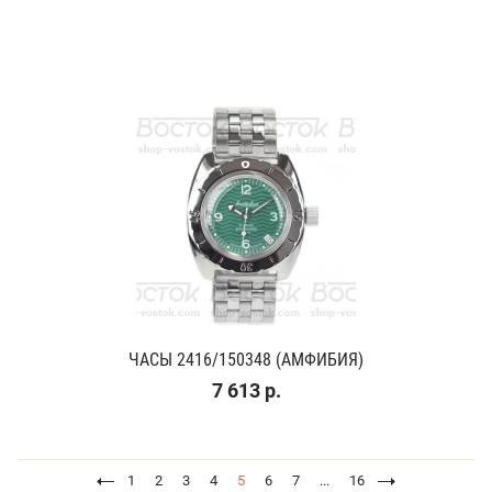
ЧАСЫ 2416/150348 (АМФИБИЯ)
7 613 р.
1
2
3
4
5
6
7
...
16