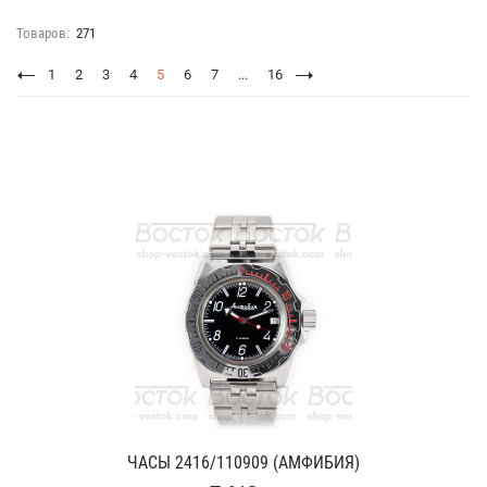
Товаров:
271
1
2
3
4
5
6
7
...
16
ЧАСЫ 2416/110909 (АМФИБИЯ)