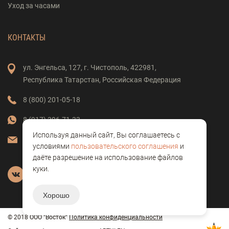
Уход за часами
КОНТАКТЫ
ул. Энгельса,
127,
г. Чистополь,
422981,
Республика Татарстан,
Российская Федерация
8 (800) 201-05-18
8 (917) 396-71-33
Используя данный сайт, Вы соглашаетесь с
vostok-clock@mail.ru
условиями
пользовательского соглашения
и
даёте разрешение на использование файлов
куки.
Хорошо
© 2018 ООО "Восток"
Политика конфиденциальности