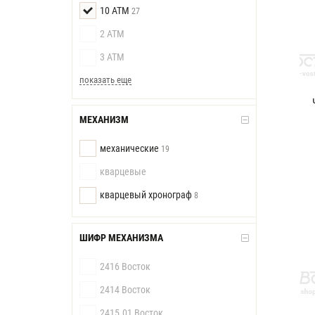
10 АТМ
27
2 АТМ
3 АТМ
показать еще
МЕХАНИЗМ
механические
19
кварцевые
кварцевый хронограф
8
ШИФР МЕХАНИЗМА
2416 Восток
2414 Восток
2415.01 Восток