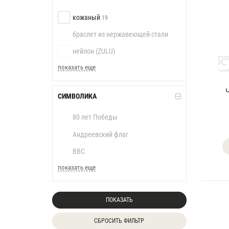
кожаный
19
браслет из нержавеющей стали
нейлон (ZULU)
показать еще
СИМВОЛИКА
80 лет Победы
Андреевский флаг
ВВС
показать еще
ПОКАЗАТЬ
СБРОСИТЬ ФИЛЬТР