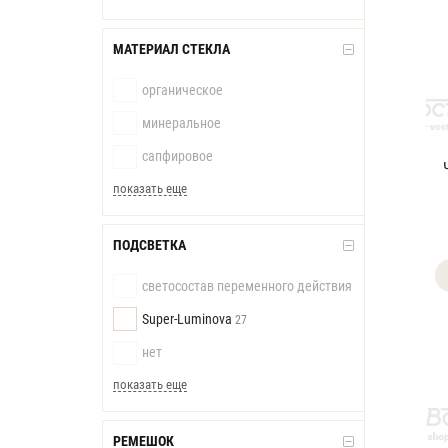
МАТЕРИАЛ СТЕКЛА
органическое
минеральное
сапфировое
показать еще
ПОДСВЕТКА
светосостав переменного действия
Super-Luminova
27
нет
показать еще
РЕМЕШОК