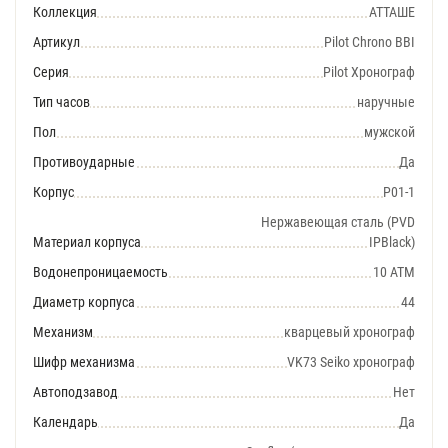
Коллекция
АТТАШЕ
Артикул
Pilot Chrono BBI
Серия
Pilot Хронограф
Тип часов
наручные
Пол
мужской
Противоударные
Да
Корпус
P01-1
Нержавеющая сталь (PVD
Материал корпуса
IPBlack)
Водонепроницаемость
10 АТМ
Диаметр корпуса
44
Механизм
кварцевый хронограф
Шифр механизма
VK73 Seiko хронограф
Автоподзавод
Нет
Календарь
Да