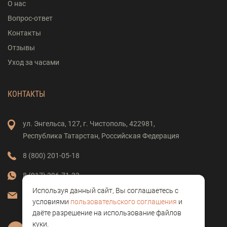
О нас
Вопрос-ответ
Контакты
Отзывы
Уход за часами
КОНТАКТЫ
ул. Энгельса,
127,
г. Чистополь,
422981,
Республика Татарстан,
Российская Федерация
8 (800) 201-05-18
8 (917) 396-71-33
Используя данный сайт, Вы соглашаетесь с
vostok-clock@mail.ru
условиями
пользовательского соглашения
и
даёте разрешение на использование файлов
куки.