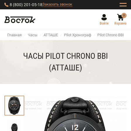
Заказать звонок
8 (800) 201-05-18
0
Войти
Корзина
Главная
/
Часы
/
АТТАШЕ
/
Pilot Хронограф
/
Pilot Chrono BBI
ЧАСЫ PILOT CHRONO BBI
(АТТАШЕ)