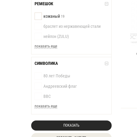
РЕМЕШОК
кожаный
19
браслет из нержавеющей стали
нейлон (ZULU)
показать еще
СИМВОЛИКА
80 лет Победы
Андреевский флаг
ВВС
показать еще
ПОКАЗАТЬ