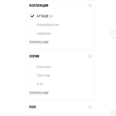
КОЛЛЕКЦИЯ
АТТАШЕ
24
Командирские
Амфибия
показать еще
СЕРИЯ
Классика
Престиж
К-35
показать еще
ПОЛ