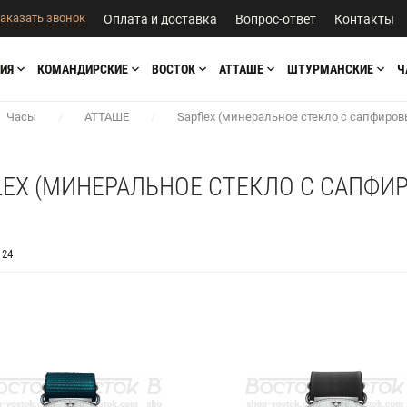
аказать звонок
Оплата и доставка
Вопрос-ответ
Контакты
ИЯ
КОМАНДИРСКИЕ
ВОСТОК
АТТАШЕ
ШТУРМАНСКИЕ
Ч
Часы
/
АТТАШЕ
/
Sapflex (минеральное стекло с сапфиро
LEX (МИНЕРАЛЬНОЕ СТЕКЛО С САПФ
24