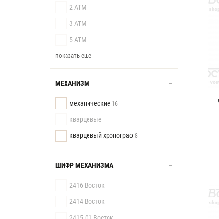
2 АТМ
3 АТМ
5 АТМ
показать еще
МЕХАНИЗМ
механические
16
кварцевые
кварцевый хронограф
8
ШИФР МЕХАНИЗМА
2416 Восток
2414 Восток
2415.01 Восток