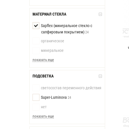
МАТЕРИАЛ СТЕКЛА
Sapflex (минеральное стекло с
сапфировым покрытием)
24
органическое
минеральное
показать еще
ПОДСВЕТКА
светосостав переменного действия
Super-Luminova
24
нет
показать еще