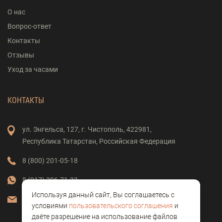
О нас
Вопрос-ответ
Контакты
Отзывы
Уход за часами
КОНТАКТЫ
ул. Энгельса,
127,
г. Чистополь,
422981,
Республика Татарстан,
Российская Федерация
8 (800) 201-05-18
8 (917) 396-71-33
Используя данный сайт, Вы соглашаетесь с
vostok-clock@mail.ru
условиями
пользовательского соглашения
и
даёте разрешение на использование файлов