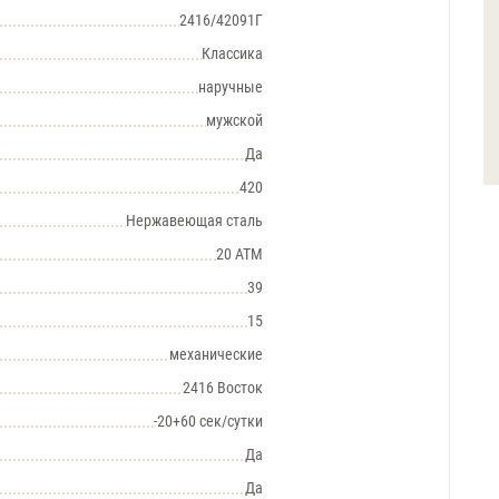
2416/42091Г
Классика
наручные
мужской
Да
420
Нержавеющая сталь
20 АТМ
39
15
механические
2416 Восток
-20+60 сек/сутки
Да
Да