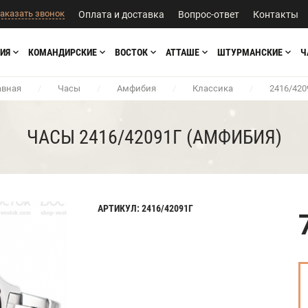
аказать звонок
Оплата и доставка
Вопрос-ответ
Контакты
ИЯ
КОМАНДИРСКИЕ
ВОСТОК
АТТАШЕ
ШТУРМАНСКИЕ
Ч
авная
/
Часы
/
Амфибия
/
Классика
/
2416/420
ЧАСЫ 2416/42091Г (АМФИБИЯ)
АРТИКУЛ: 2416/42091Г