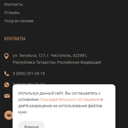
Контакты
Отзывы
Уход за часами
КОНТАКТЫ
ул. Энгельса,
127,
г. Чистополь,
422981,
Республика Татарстан,
Российская Федерация
8 (800) 201-05-18
8 (917) 396-71-33
Используя данный сайт, Вы соглашаетесь с
vostok-clock@mail.ru
условиями
пользовательского соглашения
и
даёте разрешение на использование файлов
куки.
Хорошо