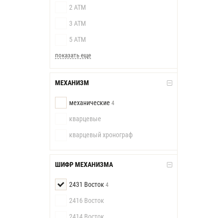
2 АТМ
3 АТМ
5 АТМ
показать еще
МЕХАНИЗМ
механические
4
кварцевые
кварцевый хронограф
ШИФР МЕХАНИЗМА
2431 Восток
4
2416 Восток
2414 Восток