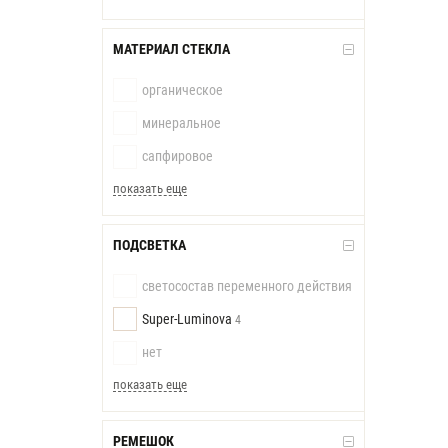
МАТЕРИАЛ СТЕКЛА
органическое
минеральное
сапфировое
показать еще
ПОДСВЕТКА
светосостав переменного действия
Super-Luminova
4
нет
показать еще
РЕМЕШОК