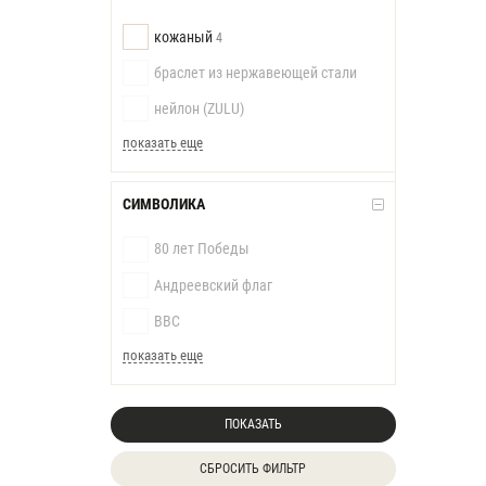
кожаный
4
браслет из нержавеющей стали
нейлон (ZULU)
показать еще
СИМВОЛИКА
80 лет Победы
Андреевский флаг
ВВС
показать еще
ПОКАЗАТЬ
СБРОСИТЬ ФИЛЬТР