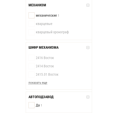
МЕХАНИЗМ
механические
1
кварцевые
кварцевый хронограф
ШИФР МЕХАНИЗМА
2416 Восток
2414 Восток
2415.01 Восток
показать еще
АВТОПОДЗАВОД
Да
1