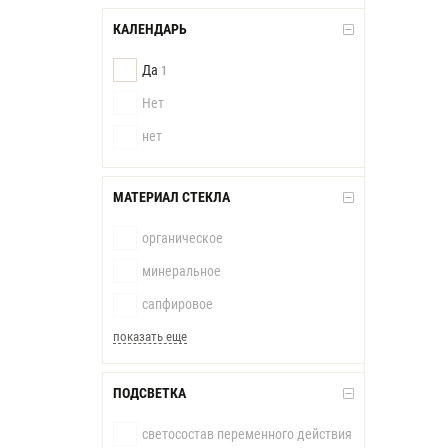
КАЛЕНДАРЬ
Да
1
Нет
нет
МАТЕРИАЛ СТЕКЛА
органическое
минеральное
сапфировое
показать еще
ПОДСВЕТКА
светосостав переменного действия