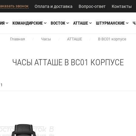
аказать звонок
Оплата и доставка
Вопрос-ответ
Контакты
ИЯ
КОМАНДИРСКИЕ
ВОСТОК
АТТАШЕ
ШТУРМАНСКИЕ
Ч
Главная
/
Часы
/
АТТАШЕ
/
В BC01 корпусе
ЧАСЫ АТТАШЕ В BC01 КОРПУСЕ
1