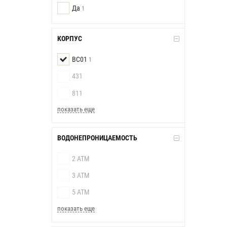
Да
1
КОРПУС
BC01
1
431
811
показать еще
ВОДОНЕПРОНИЦАЕМОСТЬ
2 АТМ
3 АТМ
5 АТМ
показать еще