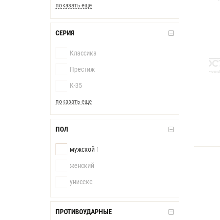
показать еще
СЕРИЯ
Классика
Престиж
К-35
показать еще
ПОЛ
мужской
1
женский
унисекс
ПРОТИВОУДАРНЫЕ