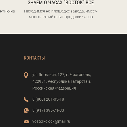
ЗНАЕМ О ЧАСАХ "ВОСТОК" ВСЕ
нтию на
Находимся на площадке завода, имеем
многолетний опыт продажи часов
КОНТАКТЫ
ул. Энгельса,
127,
г. Чистополь,
422981,
Республика Татарстан,
Российская Федерация
8 (800) 201-05-18
8 (917) 396-71-33
vostok-clock@mail.ru