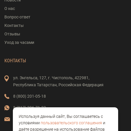
Новости
О нас
Вопрос-ответ
Контакты
Отзывы
Уход за часами
КОНТАКТЫ
ул. Энгельса,
127,
г. Чистополь,
422981,
Республика Татарстан,
Российская Федерация
8 (800) 201-05-18
8 (917) 396-71-33
Используя данный сайт, Вы соглашаетесь с
vostok-clock@mail.ru
условиями
пользовательского соглашения
и
даёте разрешение на использование файлов