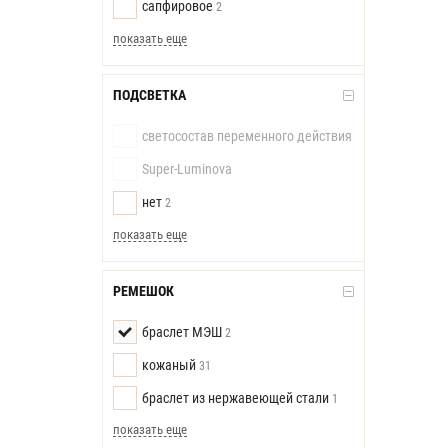
сапфировое
2
показать еще
ПОДСВЕТКА
светосостав переменного действия
Super-Luminova
нет
2
показать еще
РЕМЕШОК
браслет МЭШ
2
кожаный
31
браслет из нержавеющей стали
1
показать еще