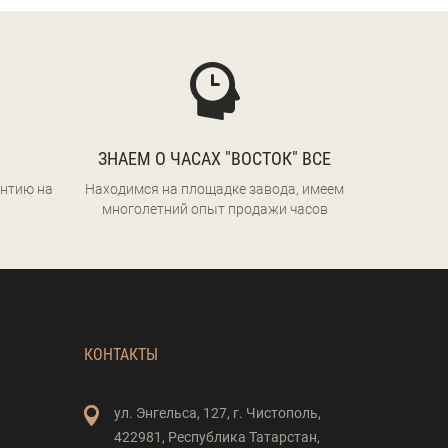
ЗНАЕМ О ЧАСАХ "ВОСТОК" ВСЕ
нтию на
Находимся на площадке завода, имеем
многолетний опыт продажи часов
КОНТАКТЫ
ул. Энгельса,
127,
г. Чистополь,
422981,
Республика Татарстан,