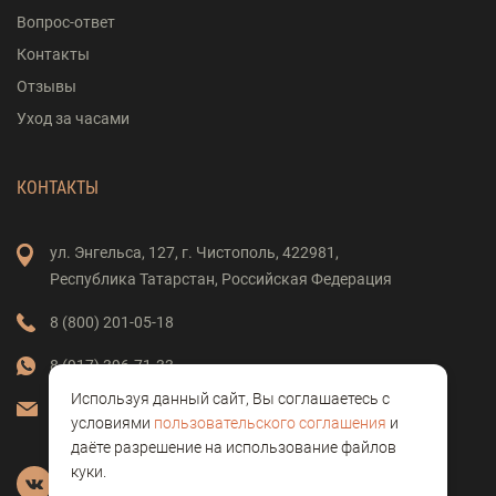
Вопрос-ответ
Контакты
Отзывы
Уход за часами
КОНТАКТЫ
ул. Энгельса,
127,
г. Чистополь,
422981,
Республика Татарстан,
Российская Федерация
8 (800) 201-05-18
8 (917) 396-71-33
Используя данный сайт, Вы соглашаетесь с
vostok-clock@mail.ru
условиями
пользовательского соглашения
и
даёте разрешение на использование файлов
куки.