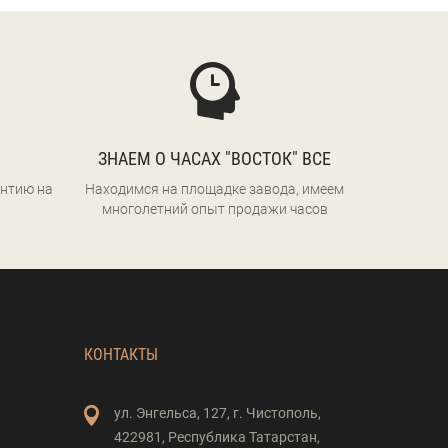
ЗНАЕМ О ЧАСАХ "ВОСТОК" ВСЕ
нтию на
Находимся на площадке завода, имеем
многолетний опыт продажи часов
КОНТАКТЫ
ул. Энгельса,
127,
г. Чистополь,
422981,
Республика Татарстан,