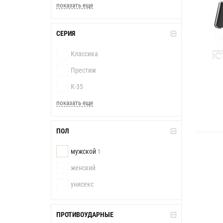
показать еще
СЕРИЯ
Классика
Престиж
К-35
показать еще
ПОЛ
мужской
1
женский
унисекс
ПРОТИВОУДАРНЫЕ