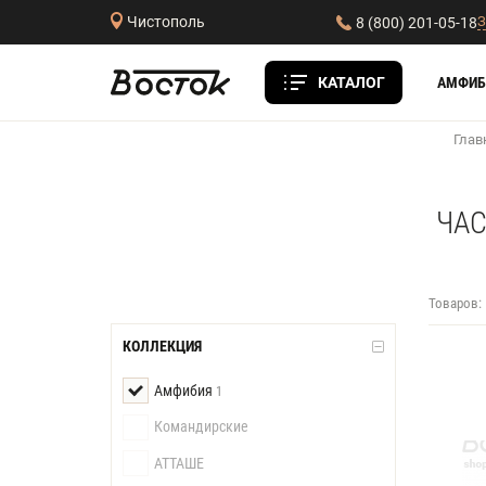
З
Чистополь
8 (800) 201-05-18
КАТАЛОГ
АМФИБ
Глав
ЧАС
Товаров:
КОЛЛЕКЦИЯ
Амфибия
1
Командирские
АТТАШЕ