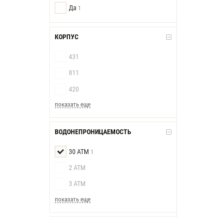
Да
1
КОРПУС
431
811
420
показать еще
ВОДОНЕПРОНИЦАЕМОСТЬ
30 АТМ
1
2 АТМ
3 АТМ
показать еще