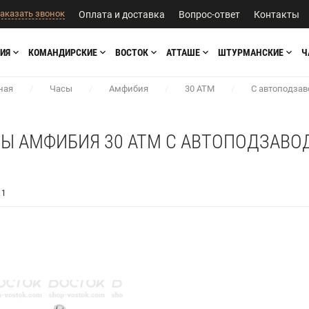
аказать звонок
Оплата и доставка
Вопрос-ответ
Контакты
ИЯ
КОМАНДИРСКИЕ
ВОСТОК
АТТАШЕ
ШТУРМАНСКИЕ
Ч
ная
/
Часы
/
Амфибия
/
30 АТМ
/
С автоподза
Ы АМФИБИЯ 30 АТМ С АВТОПОДЗАВ
1